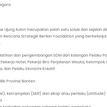
egara.
e Ujung Kulon merupakan salah satu solusi dan sejalan
n Rencana Strategik Berlian Foundation yang berkela
.
tihan dan pengembangan SDM dari kalangan Pelaku Pari
 Pekerja Hotel, Pekerja Biro Perjalanan Wisata, Kelompok 
a, dan Pelaku Ekonomi Kreatif.
i Provinsi Banten :
ge
), ketrampilan (
Skill
) dan sikap atau perilaku (
attitude
)
a.
litas terhadap pekerjaan sebagai pelaku pariwisata