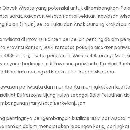
 Obyek Wisata yang potensial untuk dikembangkan. Pol
ntai Barat, Kawasan Wisata Pantai Selatan, Kawasan Wis
g Kulon (TNUK) serta Pulau dan Anak Gunung Krakatau, da
iwisata di Provinsi Banten berperan penting dalam pe
ta Provinsi Banten, 2014 tercatat pekerja disektor pariwi
n 4939 orang, Usaha perjalanan Wisata 439 orang. Mere
n yang berkunjung di kawasan pariwisata Provinsi Banten
likan dan meningkatkan kualitas kepariwisataan.
 kawasan pariwisata dan membantu meningkatkan kualitas 
klat Bufferzone Ujung Kulon sebagai Balai Pelatihan 
mbangunan Pariwisata Berkelanjutan.
g pentingnya pengembangan kualitas SDM pariwisata m
ekonomian dalam menciptakan lapangan kerja, peningk