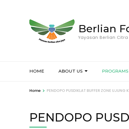
Skip
to
content
Berlian 
(Press
Enter)
Yayasan Berlian Citra
HOME
ABOUT US
PROGRAMS
>
Home
PENDOPO PUSDIKLAT BUFFER ZONE UJUNG 
PENDOPO PUSD