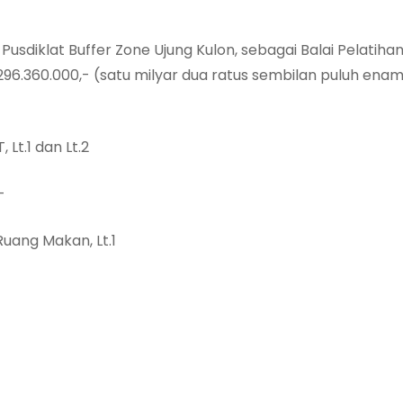
Pusdiklat Buffer Zone Ujung Kulon, sebagai Balai Pelat
296.360.000,- (satu milyar dua ratus sembilan puluh enam
t.1 dan Lt.2
-
uang Makan, Lt.1