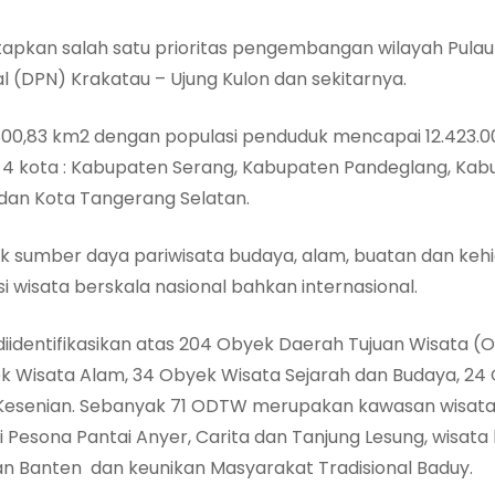
pkan salah satu prioritas pengembangan wilayah Pulau J
l (DPN) Krakatau – Ujung Kulon dan sekitarnya.
800,83 km2 dengan populasi penduduk mencapai 12.423.00 
 4 kota : Kabupaten Serang, Kabupaten Pandeglang, Ka
 dan Kota Tangerang Selatan.
ik sumber daya pariwisata budaya, alam, buatan dan keh
 wisata berskala nasional bahkan internasional.
iidentifikasikan atas 204 Obyek Daerah Tujuan Wisata (
byek Wisata Alam, 34 Obyek Wisata Sejarah dan Budaya, 2
si Kesenian. Sebanyak 71 ODTW merupakan kawasan wisat
ti Pesona Pantai Anyer, Carita dan Tanjung Lesung, wisat
nan Banten dan keunikan Masyarakat Tradisional Baduy.