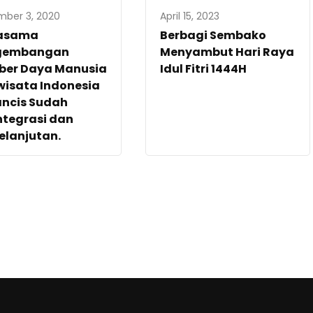
ber 3, 2020
April 15, 2023
jasama
Berbagi Sembako
gembangan
Menyambut Hari Raya
ber Daya Manusia
Idul Fitri 1444H
wisata Indonesia
ancis Sudah
ntegrasi dan
elanjutan.