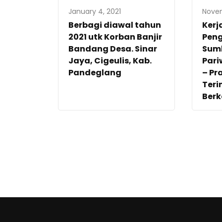
January 4, 2021
Novem
Berbagi diawal tahun
Ker
2021 utk Korban Banjir
Pen
Bandang Desa. Sinar
Sum
Jaya, Cigeulis, Kab.
Pari
Pandeglang
– Pr
Teri
Berk