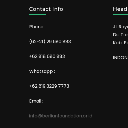
Contact Info
Head 
Phone
Jl. Ray
Ds. Ta
(62-21) 29 680 883
Kab. P
+62 818 680 883
INDON
Whatsapp :
+62 819 3229 7773
Email :
info@berlianfoundation.or.id