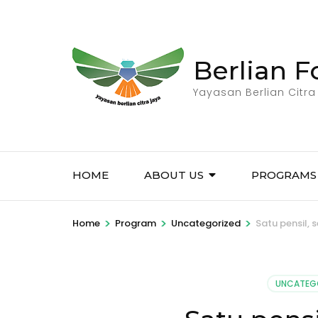
Skip
to
content
Berlian 
(Press
Enter)
Yayasan Berlian Citra
HOME
ABOUT US
PROGRAMS
>
>
>
Home
Program
Uncategorized
Satu pensil, 
UNCATEG