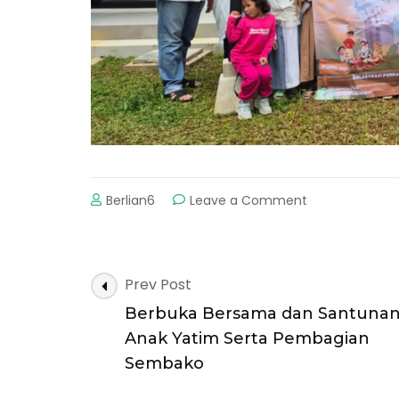
on
Berlian6
Leave a Comment
Satu
pensil,
seribu
mimpi.
Post
Prev Post
Navigation
Berbuka Bersama dan Santuna
Anak Yatim Serta Pembagian
Sembako