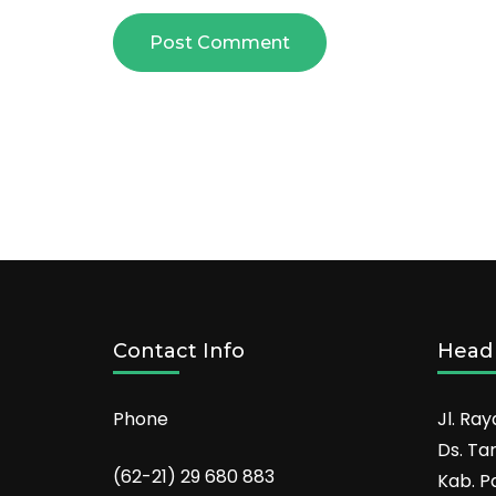
Contact Info
Head 
Phone
Jl. Ray
Ds. Ta
(62-21) 29 680 883
Kab. P