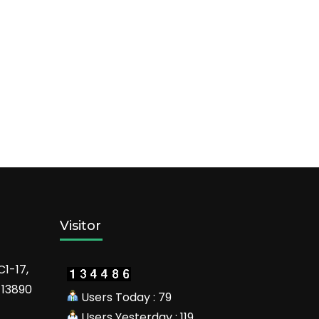
Visitor
C1-17,
 13890
Users Today : 79
Users Yesterday : 119